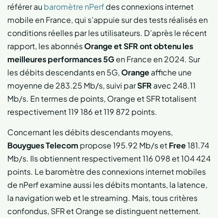
référer au
baromètre nPerf
des connexions internet
mobile en France, qui s’appuie sur des tests réalisés en
conditions réelles par les utilisateurs. D’après le récent
rapport, les abonnés
Orange et SFR ont obtenu les
meilleures performances 5G
en France en 2024. Sur
les débits descendants en 5G,
Orange
affiche une
moyenne de 283.25 Mb/s, suivi par
SFR
avec 248.11
Mb/s. En termes de points, Orange et SFR totalisent
respectivement 119 186 et 119 872 points.
Concernant les débits descendants moyens,
Bouygues Telecom
propose 195.92 Mb/s et
Free
181.74
Mb/s. Ils obtiennent respectivement 116 098 et 104 424
points. Le baromètre des connexions internet mobiles
de nPerf examine aussi les débits montants, la latence,
la navigation web et le streaming. Mais, tous critères
confondus, SFR et Orange se distinguent nettement.