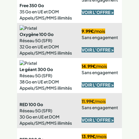
Free 350 Go
35 Go en UE et DOM
VOIR L’OFFRE >
Appels/SMS/MMS illimités
9.99€
/mois
Oxygène 100 Go
Sans engagement
Réseau 5G (SFR)
32 Go en UE et DOM
VOIR L’OFFRE >
Appels/SMS/MMS illimités
14.99€
/mois
Le géant 300 Go
Sans engagement
Réseau 5G (SFR)
38 Go en UE et DOM
VOIR L’OFFRE >
Appels/SMS/MMS illimités
11.99€
/mois
RED 100 Go
Sans engagement
Réseau 5G (SFR)
30 Go en UE et DOM
VOIR L’OFFRE >
Appels/SMS/MMS illimités
13.99€
/mois