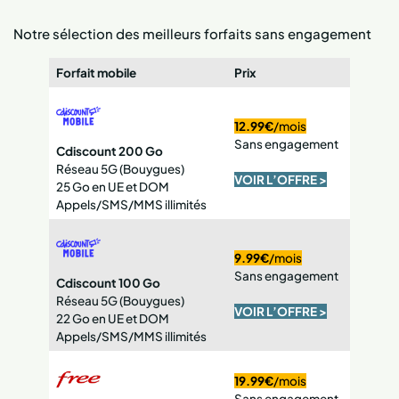
Notre sélection des meilleurs forfaits sans engagement
Forfait mobile
Prix
12.99€
/mois
Sans engagement
Cdiscount 200 Go
Réseau 5G (Bouygues)
VOIR L’OFFRE >
25 Go en UE et DOM
Appels/SMS/MMS illimités
9.99€
/mois
Sans engagement
Cdiscount 100 Go
Réseau 5G (Bouygues)
VOIR L’OFFRE >
22 Go en UE et DOM
Appels/SMS/MMS illimités
19.99€
/mois
Sans engagement