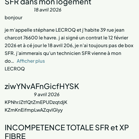
SFR dans mon logement
18 avril 2026
bonjour
je m’appelle stéphane LECROQ et j’habite 39 rue jean
charcot 76600 le havre. j ai signé un contrat le 12 février
2026 et à cé jour le 18 avril 206, je n’ai toujours pas de box
SFR. j’aimmerais qu’un technicien SFR vienne à mon
do
Afficher plus
LECROQ
ziwYNvAFnGicfHYSK
9 avril 2026
KPNhrJZtfQtZmEPUDzqtdjK
KZmKnEifmpLwAZqvIGlyy
INCOMPETENCE TOTALE SFR et XP
FIBRE