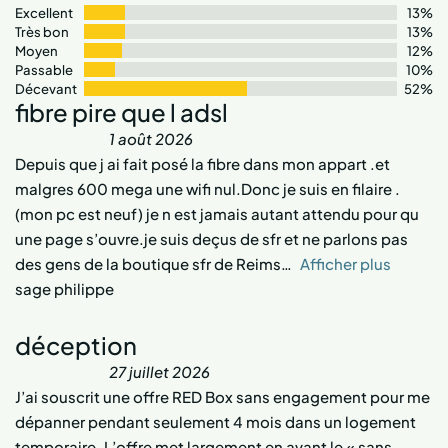
Excellent
13%
Très bon
13%
Moyen
12%
Passable
10%
Décevant
52%
fibre pire que l adsl
1 août 2026
Depuis que j ai fait posé la fibre dans mon appart .et
malgres 600 mega une wifi nul.Donc je suis en filaire .
(mon pc est neuf) je n est jamais autant attendu pour qu
une page s’ouvre.je suis deçus de sfr et ne parlons pas
des gens de la boutique sfr de Reims
Afficher plus
sage philippe
déception
27 juillet 2026
J’ai souscrit une offre RED Box sans engagement pour me
dépanner pendant seulement 4 mois dans un logement
temporaire. L’offre met largement en avant le « sans