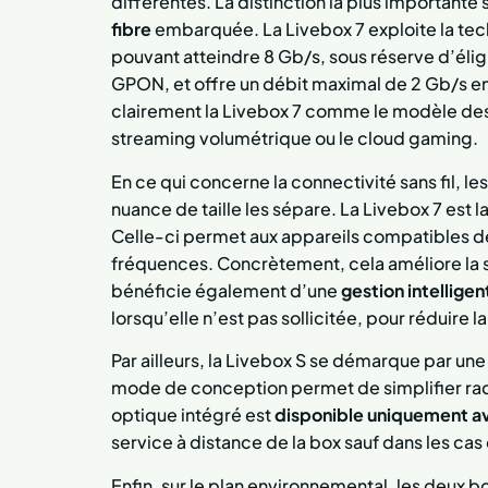
différentes. La distinction la plus importante 
fibre
embarquée. La Livebox 7 exploite la te
pouvant atteindre 8 Gb/s, sous réserve d’éligi
GPON, et offre un débit maximal de 2 Gb/s e
clairement la Livebox 7 comme le modèle des
streaming volumétrique ou le cloud gaming.
En ce qui concerne la connectivité sans fil, 
nuance de taille les sépare. La Livebox 7 est l
Celle-ci permet aux appareils compatibles 
fréquences. Concrètement, cela améliore la st
bénéficie également d’une
gestion intelligen
lorsqu’elle n’est pas sollicitée, pour réduire
Par ailleurs, la Livebox S se démarque par une
mode de conception permet de simplifier rad
optique intégré est
disponible uniquement av
service à distance de la box sauf dans les cas
Enfin, sur le plan environnemental, les deux 