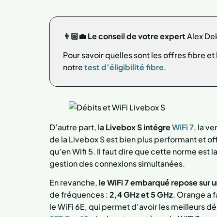
👨🏻‍💼 Le conseil de votre expert
Alex De
Pour savoir quelles sont les offres fibre e
notre
test d’éligibilité fibre
.
D’autre part, l
a Livebox S intégre
WiFi 7
, la v
de la Livebox S est bien plus performant et of
qu’en Wifi 5. Il faut dire que cette norme est la
gestion des connexions simultanées.
En revanche,
le WiFi 7 embarqué repose sur 
de fréquences :
2,4 GHz et 5 GHz
. Orange a f
le WiFi 6E, qui permet d’avoir les meilleurs 