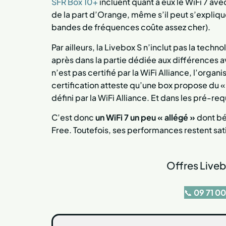
SFR Box 10+
incluent quant à eux le WiFi 7 av
de la part d’Orange, même s’il peut s’explique
bandes de fréquences coûte assez cher).
Par ailleurs,
la Livebox S n’inclut pas la techn
après dans la partie dédiée aux différences av
n’est pas certifié par la WiFi Alliance, l’org
certification atteste qu’une box propose du « 
défini par la WiFi Alliance. Et dans les pré-re
C’est donc
un WiFi 7 un peu « allégé »
dont bén
Free. Toutefois, ses performances restent sa
Offres Liveb
📞
09 71 00