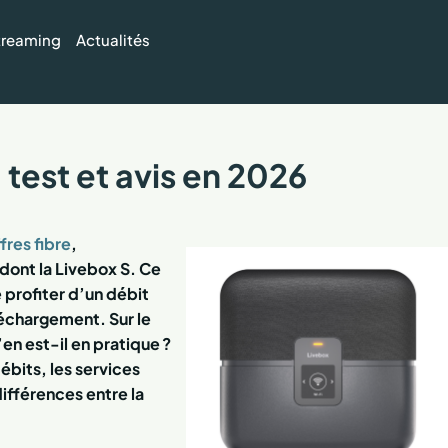
streaming
Actualités
 test et avis en 2026
fres fibre
,
nt la Livebox S. Ce
profiter d’un débit
léchargement. Sur le
en est-il en pratique ?
ébits, les services
différences entre la