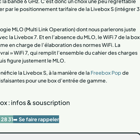
ec la bande 6 GHz. C’est donc un choix une peu regrettable
r par le positionnement tarifaire de la Livebox S (intégrer 3
ologie MLO
(Multi Link Operation) dont nous parlerons juste
ec la Livebox 7. Et en l’absence du MLO, le WiFi 7 de la box
anisme en charge de l’élaboration des normes WiFi. La
vrai » WiFi 7, qui remplit l’ensemble du cahier des charges
quis figure justement le MLO.
éficie la Livebox S, à la manière de la
Freebox Pop
de
tisfaisantes pour une box d’entrée de gamme.
ox : infos & souscription
 28 31
➡️
Se faire rappeler