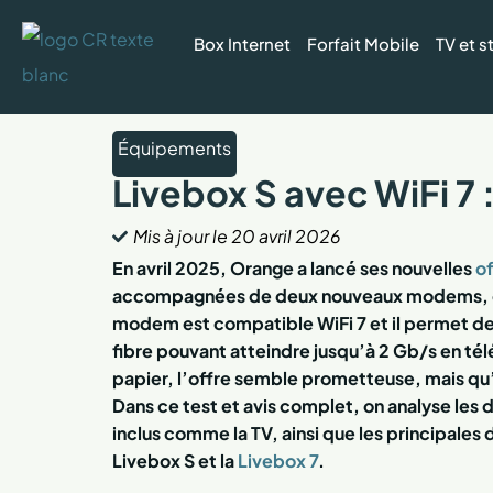
Box Internet
Forfait Mobile
TV et 
Équipements
Livebox S avec WiFi 7 :
Mis à jour le
20 avril 2026
En avril 2025, Orange a lancé ses nouvelles
of
accompagnées de deux nouveaux modems, do
modem est compatible WiFi 7 et il permet de 
fibre pouvant atteindre jusqu’à 2 Gb/s en té
papier, l’offre semble prometteuse, mais qu’
Dans ce test et avis complet, on analyse les d
inclus comme la TV, ainsi que les principales 
Livebox S et la
Livebox 7
.