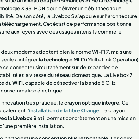
se situe
au niveau des performances et de la technologie
chnologie XGS-PON pour délivrer un débit théorique
bilité. De son côté, la Livebox S s’appuie sur l’architecture
n téléchargement. Cet écart de performance positionne
tiné aux foyers avec des usages intensifs comme le
les deux modems adoptent bien la norme Wi-Fi 7, mais une
a seule à intégrer
la technologie MLO
(Multi-Link Operation)
de se connecter simultanément sur deux bandes de
abilité et la vitesse du réseau domestique. La Livebox 7
te du WiFi
, capable de désactiver la bande 5 GHz
 la consommation électrique.
 innovation très pratique, le
crayon optique intégré
. Ce
icalement l’
installation de la fibre Orange
. Le crayon
ec la Livebox S
et il permet concrètement en une mise en
 d’une première installation.
box partagent une
conception plus responsable
. Les deux