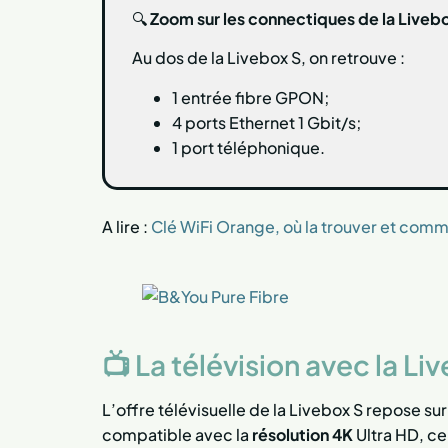
🔍
Zoom sur les connectiques de la Liveb
Au dos de la Livebox S, on retrouve :
1 entrée fibre GPON;
4 ports Ethernet 1 Gbit/s;
1 port téléphonique.
A lire :
Clé WiFi Orange, où la trouver et comm
📺 La télévision avec la Li
L’offre télévisuelle de la Livebox S repose sur
compatible avec la
résolution 4K
Ultra HD, ce